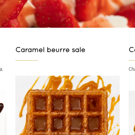
Caramel beurre salé
C
a.
Ch